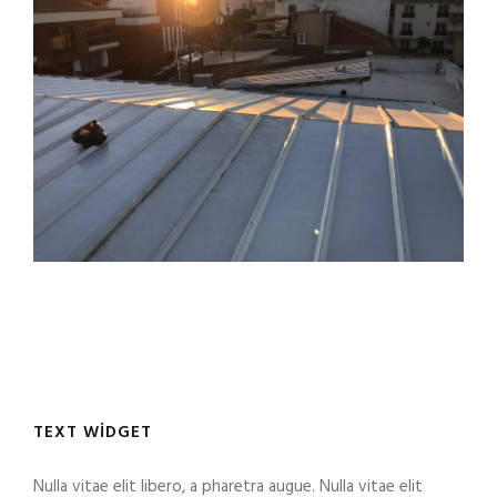
Gördes Belediyesi
Topaloğlu İnşaat
Hey Grup
TEXT WIDGET
Nulla vitae elit libero, a pharetra augue. Nulla vitae elit