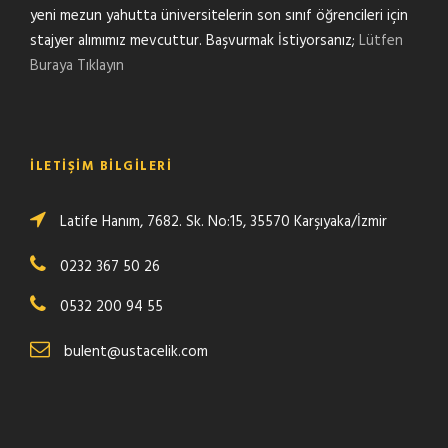
yeni mezun yahutta üniversitelerin son sınıf öğrencileri için
stajyer alımımız mevcuttur. Başvurmak İstiyorsanız;
Lütfen
Buraya Tıklayın
İLETIŞIM BILGILERI
Latife Hanım, 7682. Sk. No:15, 35570 Karşıyaka/İzmir
0232 367 50 26
0532 200 94 55
bulent@ustacelik.com