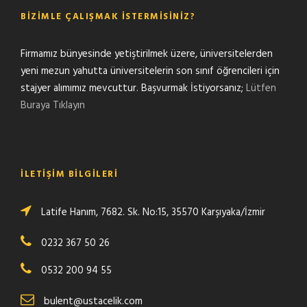
BIZIMLE ÇALIŞMAK İSTERMISINIZ?
Firmamız bünyesinde yetiştirilmek üzere, üniversitelerden
yeni mezun yahutta üniversitelerin son sınıf öğrencileri için
stajyer alımımız mevcuttur. Başvurmak İstiyorsanız;
Lütfen
Buraya Tıklayın
İLETIŞIM BILGILERI
Latife Hanım, 7682. Sk. No:15, 35570 Karşıyaka/İzmir
0232 367 50 26
0532 200 94 55
bulent@ustacelik.com