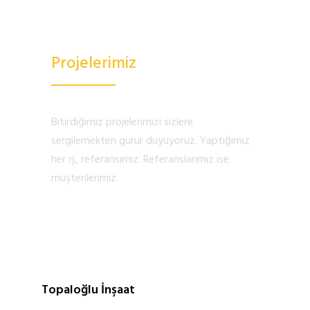
Projelerimiz
Bitirdiğimiz projelerimizi sizlere
sergilemekten gurur duyuyoruz. Yaptığımız
her iş, referansımız. Referanslarımız ise
müşterilerimiz.
Devamı İçin Tıklayınız
TOPALOĞLU İNŞAAT
Topaloğlu İnşaat