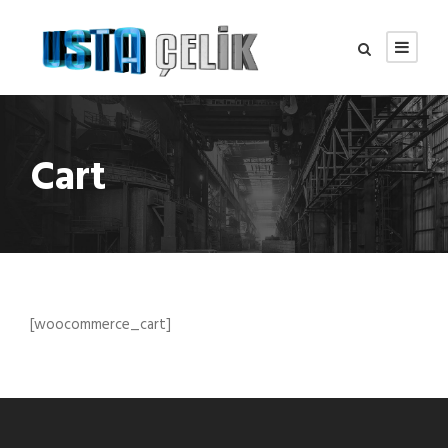
Cart
[woocommerce_cart]