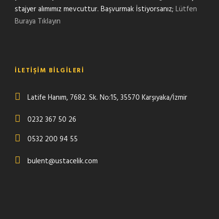
stajyer alımımız mevcuttur. Başvurmak İstiyorsanız;
Lütfen
Buraya Tıklayın
İLETIŞIM BILGILERI
Latife Hanım, 7682. Sk. No:15, 35570 Karşıyaka/İzmir
0232 367 50 26
0532 200 94 55
bulent@ustacelik.com