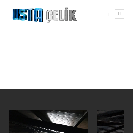
Ege Üniversitesi
Kampüsü Çelik Çatı